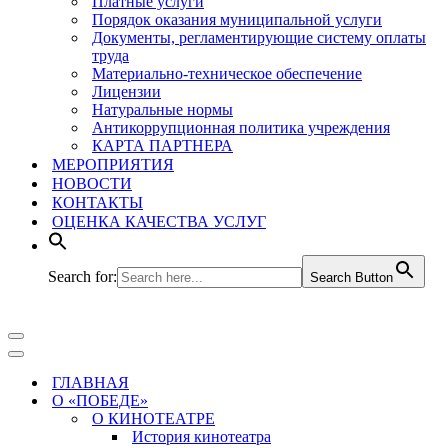
Платные услуги
Порядок оказания муниципальной услуги
Документы, регламентирующие систему оплаты
труда
Материально-техническое обеспечение
Лицензии
Натуральные нормы
Антикоррупционная политика учреждения
КАРТА ПАРТНЕРА
МЕРОПРИЯТИЯ
НОВОСТИ
КОНТАКТЫ
ОЦЕНКА КАЧЕСТВА УСЛУГ
Search for:
Search Button
Меню
навигации
Меню
навигации
ГЛАВНАЯ
О «ПОБЕДЕ»
О КИНОТЕАТРЕ
История кинотеатра