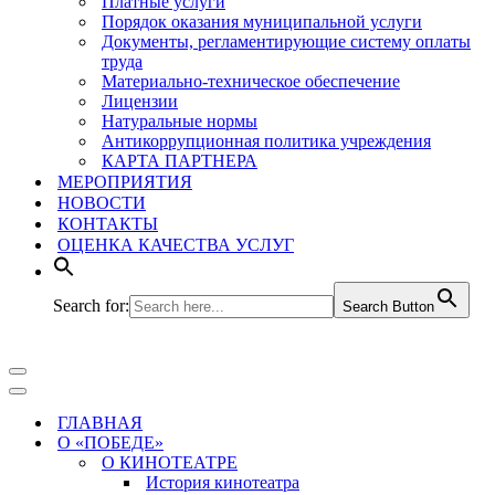
Платные услуги
Порядок оказания муниципальной услуги
Документы, регламентирующие систему оплаты
труда
Материально-техническое обеспечение
Лицензии
Натуральные нормы
Антикоррупционная политика учреждения
КАРТА ПАРТНЕРА
МЕРОПРИЯТИЯ
НОВОСТИ
КОНТАКТЫ
ОЦЕНКА КАЧЕСТВА УСЛУГ
Search for:
Search Button
Меню
навигации
Меню
навигации
ГЛАВНАЯ
О «ПОБЕДЕ»
О КИНОТЕАТРЕ
История кинотеатра