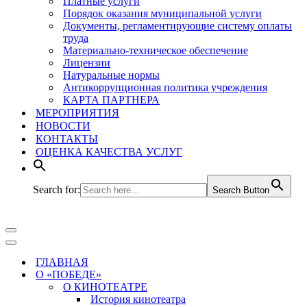
Платные услуги
Порядок оказания муниципальной услуги
Документы, регламентирующие систему оплаты
труда
Материально-техническое обеспечение
Лицензии
Натуральные нормы
Антикоррупционная политика учреждения
КАРТА ПАРТНЕРА
МЕРОПРИЯТИЯ
НОВОСТИ
КОНТАКТЫ
ОЦЕНКА КАЧЕСТВА УСЛУГ
Search for:
Search Button
Меню
навигации
Меню
навигации
ГЛАВНАЯ
О «ПОБЕДЕ»
О КИНОТЕАТРЕ
История кинотеатра