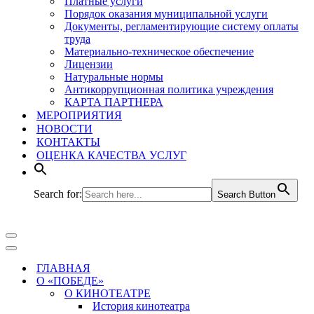
Платные услуги
Порядок оказания муниципальной услуги
Документы, регламентирующие систему оплаты
труда
Материально-техническое обеспечение
Лицензии
Натуральные нормы
Антикоррупционная политика учреждения
КАРТА ПАРТНЕРА
МЕРОПРИЯТИЯ
НОВОСТИ
КОНТАКТЫ
ОЦЕНКА КАЧЕСТВА УСЛУГ
Search for:
Search Button
Меню
навигации
Меню
навигации
ГЛАВНАЯ
О «ПОБЕДЕ»
О КИНОТЕАТРЕ
История кинотеатра