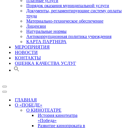
Платные услуги
Порядок оказания муниципальной услуги
Документы, регламентирующие систему оплаты
труда
Материально-техническое обеспечение
Лицензии
Натуральные нормы
Антикоррупционная политика учреждения
КАРТА ПАРТНЕРА
МЕРОПРИЯТИЯ
НОВОСТИ
КОНТАКТЫ
ОЦЕНКА КАЧЕСТВА УСЛУГ
Меню
навигации
Меню
навигации
ГЛАВНАЯ
О «ПОБЕДЕ»
О КИНОТЕАТРЕ
История кинотеатра
«Победа»
Развитие кинопроката в