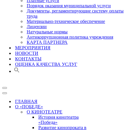
Платные услуги
Порядок оказания муниципальной услуги
Документы, регламентирующие систему оплаты
труда
Материально-техническое обеспечение
Лицензии
Натуральные нормы
Антикоррупционная политика учреждения
КАРТА ПАРТНЕРА
МЕРОПРИЯТИЯ
НОВОСТИ
КОНТАКТЫ
ОЦЕНКА КАЧЕСТВА УСЛУГ
Меню
навигации
Меню
навигации
ГЛАВНАЯ
О «ПОБЕДЕ»
О КИНОТЕАТРЕ
История кинотеатра
«Победа»
Развитие кинопроката в