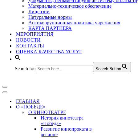
Документы, регламентирующие систему оплаты тр
Материально-техническое обеспечение
Лицензии
Натуральные нормы
Антикоррупционная политика учреждения
КАРТА ПАРТНЕРА
МЕРОПРИЯТИЯ
НОВОСТИ
КОНТАКТЫ
ОЦЕНКА КАЧЕСТВА УСЛУГ
Search for:
Search Button
Меню
навигации
Меню
навигации
ГЛАВНАЯ
О «ПОБЕДЕ»
О КИНОТЕАТРЕ
История кинотеатра
«Победа»
Развитие кинопроката в
регионе