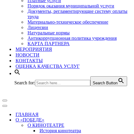
Платные услуги
Порядок оказания муниципальной услуги
Документы, регламентирующие систему оплаты
труда
Материально-техническое обеспечение
Лицензии
Натуральные нормы
Антикоррупционная политика учреждения
КАРТА ПАРТНЕРА
МЕРОПРИЯТИЯ
НОВОСТИ
КОНТАКТЫ
ОЦЕНКА КАЧЕСТВА УСЛУГ
Search for:
Search Button
Меню
навигации
Меню
навигации
ГЛАВНАЯ
О «ПОБЕДЕ»
О КИНОТЕАТРЕ
История кинотеатра