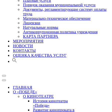
Платные услуги
Порядок оказания муниципальной услуги
Документы, регламентирующие систему оплаты
труда
Материально-техническое обеспечение
Лицензии
Натуральные нормы
Антикоррупционная политика учреждения
КАРТА ПАРТНЕРА
МЕРОПРИЯТИЯ
НОВОСТИ
КОНТАКТЫ
ОЦЕНКА КАЧЕСТВА УСЛУГ
Меню
навигации
Меню
навигации
ГЛАВНАЯ
О «ПОБЕДЕ»
О КИНОТЕАТРЕ
История кинотеатра
«Победа»
Развитие кинопроката в