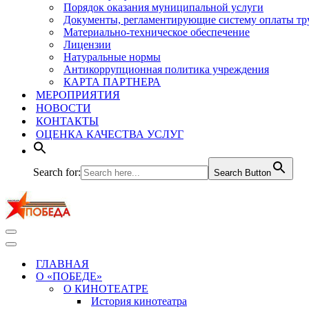
Порядок оказания муниципальной услуги
Документы, регламентирующие систему оплаты тр
Материально-техническое обеспечение
Лицензии
Натуральные нормы
Антикоррупционная политика учреждения
КАРТА ПАРТНЕРА
МЕРОПРИЯТИЯ
НОВОСТИ
КОНТАКТЫ
ОЦЕНКА КАЧЕСТВА УСЛУГ
Search for:
Search Button
Меню
навигации
Меню
навигации
ГЛАВНАЯ
О «ПОБЕДЕ»
О КИНОТЕАТРЕ
История кинотеатра