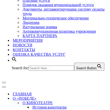
Платные услуги
Порядок оказания муниципальной услуги
Документы, регламентирующие систему оплаты
труда
Материально-техническое обеспечение
Лицензии
Натуральные нормы
Антикоррупционная политика учреждения
КАРТА ПАРТНЕРА
МЕРОПРИЯТИЯ
НОВОСТИ
КОНТАКТЫ
ОЦЕНКА КАЧЕСТВА УСЛУГ
Search for:
Search Button
Меню
навигации
Меню
навигации
ГЛАВНАЯ
О «ПОБЕДЕ»
О КИНОТЕАТРЕ
История кинотеатра