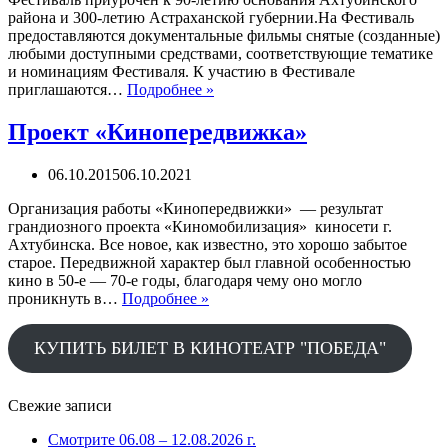
района и 300-летию Астраханской губернии.На Фестиваль
предоставляются документальные фильмы снятые (созданные)
любыми доступными средствами, соответствующие тематике
и номинациям Фестиваля. К участию в Фестивале
РАЙОННЫЙ
приглашаются…
Подробнее »
ФЕСТИВАЛЬ
АВТОРСКОГО
Проект «Кинопередвижка»
ДОКУМЕНТАЛЬНОГО
КИНО
06.10.2015
06.10.2021
«МАЛАЯ
РОДИНА
Организация работы «Кинопередвижки» — результат
НА
грандиозного проекта «Киномобилизация» киносети г.
БОЛЬШОМ
Ахтубинска. Все новое, как известно, это хорошо забытое
ЭКРАНЕ»
старое. Передвижной характер был главной особенностью
кино в 50-е — 70-е годы, благодаря чему оно могло
Проект
проникнуть в…
Подробнее »
«Кинопередвижка»
КУПИТЬ БИЛЕТ В КИНОТЕАТР "ПОБЕДА"
Свежие записи
Смотрите 06.08 – 12.08.2026 г.