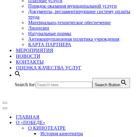
Платные услуги
Порядок оказания муниципальной услуги
Документы, регламентирующие систему оплаты
труда
Материально-техническое обеспечение
Лицензии
Натуральные нормы
Антикоррупционная политика учреждения
КАРТА ПАРТНЕРА
МЕРОПРИЯТИЯ
НОВОСТИ
КОНТАКТЫ
ОЦЕНКА КАЧЕСТВА УСЛУГ
Search for:
Search Button
Меню
навигации
Меню
навигации
ГЛАВНАЯ
О «ПОБЕДЕ»
О КИНОТЕАТРЕ
История кинотеатра