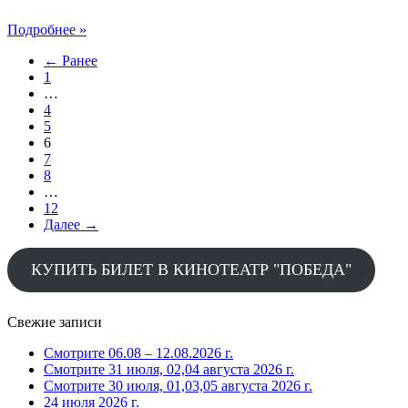
кино».
Продолжаем
Подробнее »
нашу
← Ранее
ретроспективу.
1
Сегодня
…
вспомним,
4
как
5
к
6
нам
7
впервые
8
пришла
…
«НОЧЬ
12
КИНО»
Далее →
КУПИТЬ БИЛЕТ В КИНОТЕАТР "ПОБЕДА"
Свежие записи
Смотрите 06.08 – 12.08.2026 г.
Смотрите 31 июля, 02,04 августа 2026 г.
Смотрите 30 июля, 01,03,05 августа 2026 г.
24 июля 2026 г.