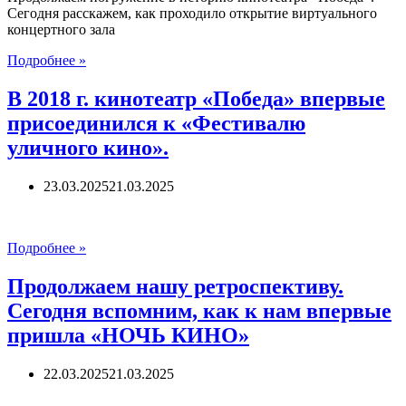
праздничной
Сегодня расскажем, как проходило открытие виртуального
акции
концертного зала
«Юбилей
2019
Подробнее »
Победы!»
г.
Открытие
В 2018 г. кинотеатр «Победа» впервые
виртуального
присоединился к «Фестивалю
концертного
зала
уличного кино».
23.03.2025
21.03.2025
В
Подробнее »
2018
г.
Продолжаем нашу ретроспективу.
кинотеатр
Сегодня вспомним, как к нам впервые
«Победа»
впервые
пришла «НОЧЬ КИНО»
присоединился
к
22.03.2025
21.03.2025
«Фестивалю
уличного