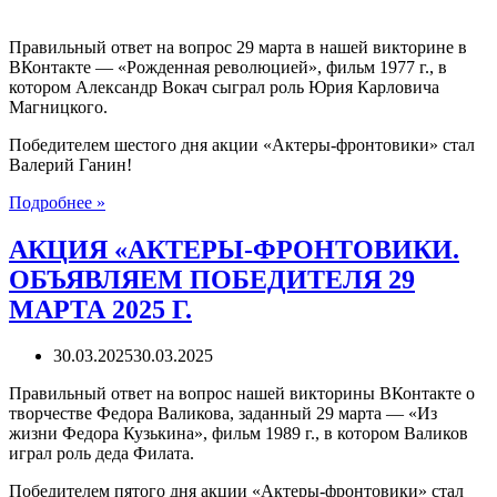
Правильный ответ на вопрос 29 марта в нашей викторине в
ВКонтакте — «Рожденная революцией», фильм 1977 г., в
котором Александр Вокач сыграл роль Юрия Карловича
Магницкого.
Победителем шестого дня акции «Актеры-фронтовики» стал
Валерий Ганин!
АКЦИЯ
Подробнее »
«АКТЕРЫ-
ФРОНТОВИКИ.
АКЦИЯ «АКТЕРЫ-ФРОНТОВИКИ.
ОБЪЯВЛЯЕМ
ОБЪЯВЛЯЕМ ПОБЕДИТЕЛЯ 29
ПОБЕДИТЕЛЯ
30
МАРТА 2025 Г.
МАРТА
30.03.2025
30.03.2025
Правильный ответ на вопрос нашей викторины ВКонтакте о
творчестве Федора Валикова, заданный 29 марта — «Из
жизни Федора Кузькина», фильм 1989 г., в котором Валиков
играл роль деда Филата.
Победителем пятого дня акции «Актеры-фронтовики» стал