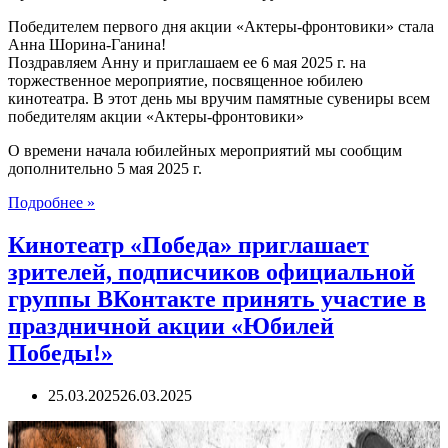
Победителем первого дня акции «Актеры-фронтовики» стала
Анна Шорина-Ганина!
Поздравляем Анну и приглашаем ее 6 мая 2025 г. на
торжественное мероприятие, посвященное юбилею
кинотеатра. В этот день мы вручим памятные сувениры всем
победителям акции «Актеры-фронтовики»
О времени начала юбилейных мероприятий мы сообщим
дополнительно 5 мая 2025 г.
АКЦИЯ
Подробнее »
«АКТЕРЫ-
ФРОНТОВИКИ.
Кинотеатр «Победа» приглашает
ОБЪЯВЛЯЕМ
зрителей, подписчиков официальной
ПОБЕДИТЕЛЯ
25
группы ВКонтакте принять участие в
МАРТА
праздничной акции «Юбилей
2025
Г.
Победы!»
25.03.2025
26.03.2025