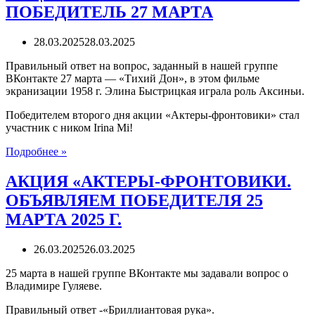
ОБЪЯВЛЯЕМ
ПОБЕДИТЕЛЬ 27 МАРТА
ПОБЕДИТЕЛЯ
28
МАРТА
28.03.2025
28.03.2025
Правильный ответ на вопрос, заданный в нашей группе
ВКонтакте 27 марта — «Тихий Дон», в этом фильме
экранизации 1958 г. Элина Быстрицкая играла роль Аксиньи.
Победителем второго дня акции «Актеры-фронтовики» стал
участник с ником Irina Mi!
АКЦИЯ
Подробнее »
«АКТЕРЫ-
ФРОНТОВИКИ».
АКЦИЯ «АКТЕРЫ-ФРОНТОВИКИ.
ПОБЕДИТЕЛЬ
ОБЪЯВЛЯЕМ ПОБЕДИТЕЛЯ 25
27
МАРТА
МАРТА 2025 Г.
26.03.2025
26.03.2025
25 марта в нашей группе ВКонтакте мы задавали вопрос о
Владимире Гуляеве.
Правильный ответ -«Бриллиантовая рука».