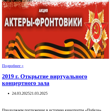
Кинотеатр
Подробнее »
«Победа»
приглашает
2019 г. Открытие виртуального
зрителей,
концертного зала
подписчиков
официальной
группы
24.03.2025
21.03.2025
ВКонтакте
принять
участие
в
Продолжаем погружение в историю кинотеатра «Победа».