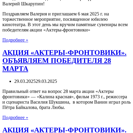
Валерий Шкарупин!
Поздравляем Валерия и приглашаем 6 мая 2025 г. на
торжественное мероприятие, посвященное юбилею
кинотеатра. В этот день мы вручим памятные сувениры всем
победителям акции «Актеры-фронтовики»
АКЦИЯ
Подробнее »
«АКТЕРЫ-
ФРОНТОВИКИ.
АКЦИЯ «АКТЕРЫ-ФРОНТОВИКИ».
ОБЪЯВЛЯЕМ
ОБЪЯВЛЯЕМ ПОБЕДИТЕЛЯ 28
ПОБЕДИТЕЛЯ
29
МАРТА
МАРТА
2025
29.03.2025
29.03.2025
Г.
Правильный ответ на вопрос 28 марта акции «Актеры
фронтовики» — «Калина красная», фильм 1973 г., режиссера
и сценариста Василия Шукшина, в котором Ванин играл роль
Пётра Байкалова, брата Любы.
АКЦИЯ
Подробнее »
«АКТЕРЫ-
ФРОНТОВИКИ».
АКЦИЯ «АКТЕРЫ-ФРОНТОВИКИ».